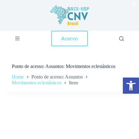
×
P
u
l
a
r
p
Acervo
a
r
a
o
c
Ponto de acesso
Assuntos: Movimentos eclesiásticos
o
n
Home
Ponto de acesso: Assuntos
Abrir a barra de ferramentas
t
Movimentos eclesiásticos
Itens
e
ú
d
o