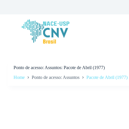
P
u
l
a
r
p
a
r
a
o
c
o
n
Ponto de acesso
Assuntos: Pacote de Abril (1977)
t
Home
Ponto de acesso: Assuntos
Pacote de Abril (1977)
e
ú
d
o