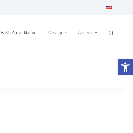
×
Os EUA e a ditadura
Destaques
Acervo
Abrir a barra de ferramentas