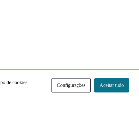
ipo de cookies
Configurações
Aceitar tudo
Acervo NACE IRI
Regimento
Contato
Política de Privacidade