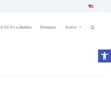
×
Os EUA e a ditadura
Destaques
Acervo
Abrir a barra de ferramentas