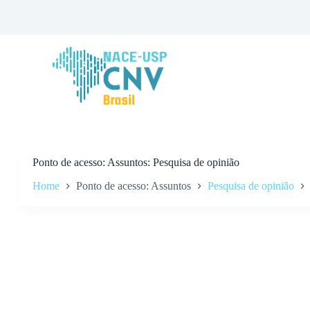
P
u
l
a
r
p
a
r
a
o
c
o
n
Ponto de acesso
Assuntos: Pesquisa de opinião
t
Home
Ponto de acesso: Assuntos
Pesquisa de opinião
e
ú
d
o