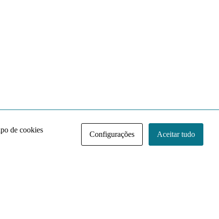
ipo de cookies
Configurações
Aceitar tudo
Acervo NACE IRI
Regimento
Contato
Política de Privacidade