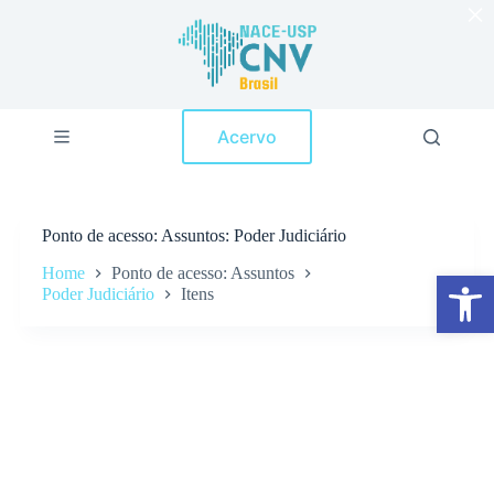
×
P
u
l
a
r
p
Acervo
a
r
a
o
c
Ponto de acesso
Assuntos: Poder Judiciário
o
n
Home
Ponto de acesso: Assuntos
Abrir a barra de ferramentas
t
Poder Judiciário
Itens
e
ú
d
o