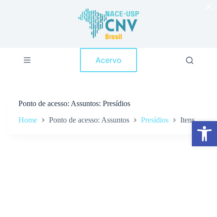
×
P
u
l
a
r
p
Acervo
a
r
a
o
c
Ponto de acesso
Assuntos: Presídios
o
n
Home
Ponto de acesso: Assuntos
Presídios
Itens
Abrir a barra de ferramentas
t
e
ú
d
o