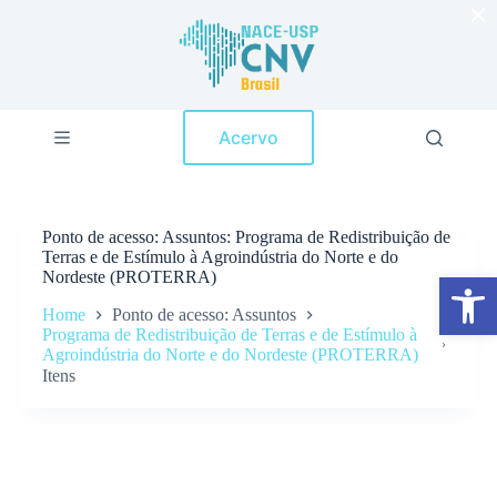
×
P
u
l
a
r
p
Acervo
a
r
a
o
c
Ponto de acesso
Assuntos: Programa de Redistribuição de
o
Terras e de Estímulo à Agroindústria do Norte e do
n
Nordeste (PROTERRA)
Abrir a barra de ferramentas
t
e
Home
Ponto de acesso: Assuntos
ú
Programa de Redistribuição de Terras e de Estímulo à
d
Agroindústria do Norte e do Nordeste (PROTERRA)
o
Itens