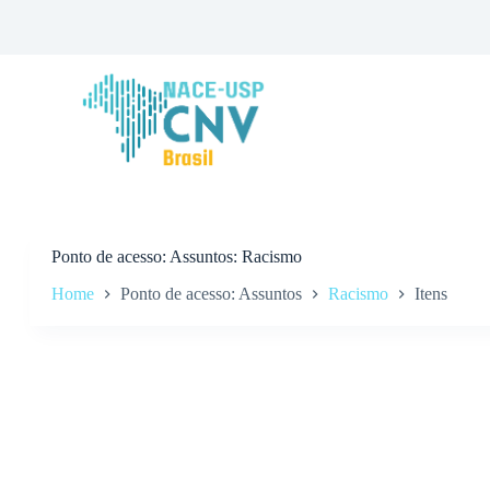
P
u
l
a
r
p
a
r
a
o
c
o
n
Ponto de acesso
Assuntos: Racismo
t
Home
Ponto de acesso: Assuntos
Racismo
Itens
e
ú
d
o