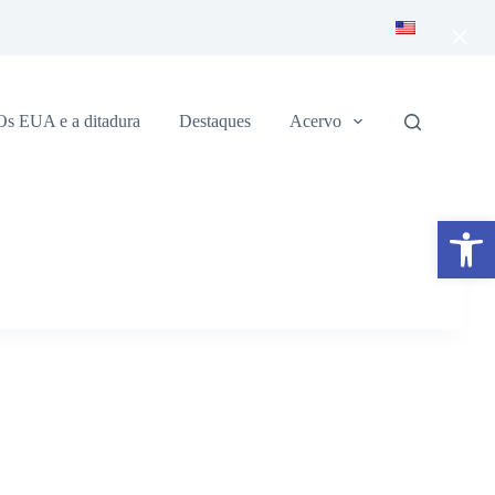
×
Os EUA e a ditadura
Destaques
Acervo
Abrir a barra de ferramentas