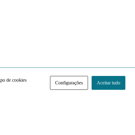
ipo de cookies
Configurações
Aceitar tudo
Acervo NACE IRI
Regimento
Contato
Política de Privacidade