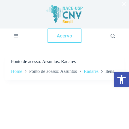
×
P
u
l
a
r
p
Acervo
a
r
a
o
c
Ponto de acesso
Assuntos: Radares
o
n
Home
Ponto de acesso: Assuntos
Radares
Itens
Abrir a barra de ferramentas
t
e
ú
d
o