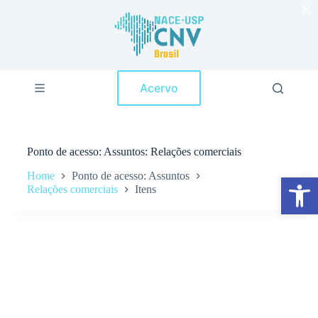
×
P
u
l
a
r
p
Acervo
a
r
a
o
c
Ponto de acesso
Assuntos: Relações comerciais
o
n
Home
Ponto de acesso: Assuntos
Abrir a barra de ferramentas
t
Relações comerciais
Itens
e
ú
d
o