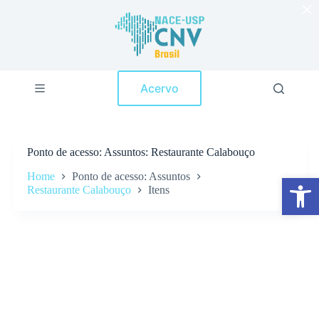
×
P
u
l
a
r
p
Acervo
a
r
a
o
c
Ponto de acesso
Assuntos: Restaurante Calabouço
o
n
Home
Ponto de acesso: Assuntos
Abrir a barra de ferramentas
t
Restaurante Calabouço
Itens
e
ú
d
o