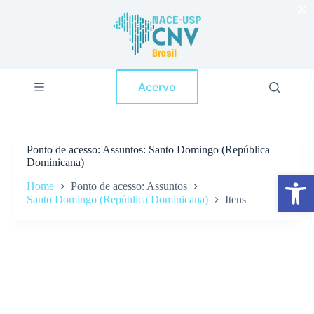
×
P
u
l
a
r
p
Acervo
a
r
a
o
c
Ponto de acesso
Assuntos: Santo Domingo (República
o
Dominicana)
n
Abrir a barra de ferramentas
t
Home
Ponto de acesso: Assuntos
e
Santo Domingo (República Dominicana)
Itens
ú
d
o