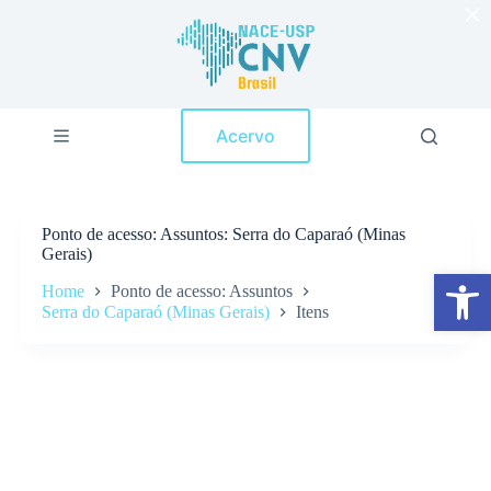
×
P
u
l
a
r
p
Acervo
a
r
a
o
c
Ponto de acesso
Assuntos: Serra do Caparaó (Minas
o
Gerais)
n
Abrir a barra de ferramentas
t
Home
Ponto de acesso: Assuntos
e
Serra do Caparaó (Minas Gerais)
Itens
ú
d
o