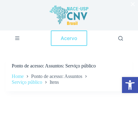
×
P
u
l
a
r
p
Acervo
a
r
a
o
c
Ponto de acesso
Assuntos: Serviço público
o
n
Home
Ponto de acesso: Assuntos
Abrir a barra de ferramentas
t
Serviço público
Itens
e
ú
d
o