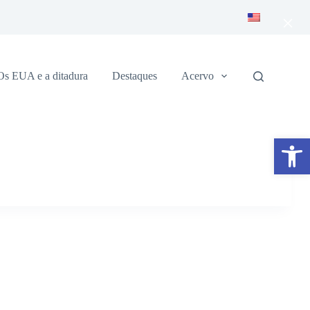
×
Os EUA e a ditadura
Destaques
Acervo
Abrir a barra de ferramentas