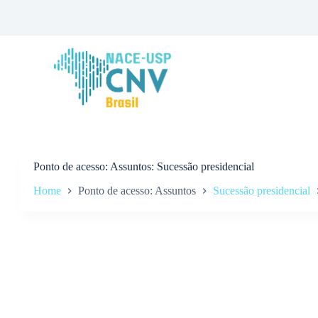
P
u
l
a
r
p
a
r
a
o
c
o
n
Ponto de acesso
Assuntos: Sucessão presidencial
t
Home
Ponto de acesso: Assuntos
Sucessão presidencial
e
ú
d
o