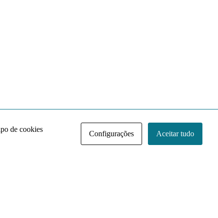
ipo de cookies
Configurações
Aceitar tudo
Acervo NACE IRI
Regimento
Contato
Política de Privacidade