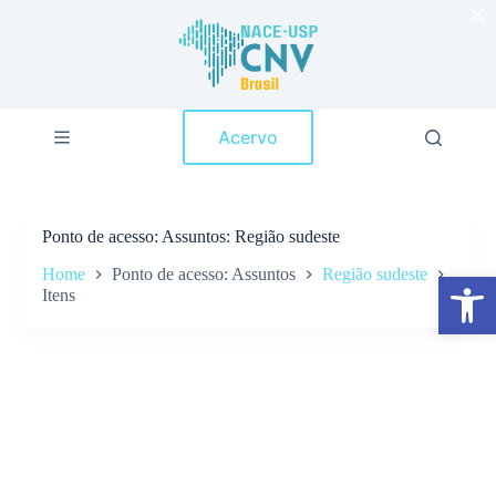
×
P
u
l
a
r
p
Acervo
a
r
a
o
c
Ponto de acesso
Assuntos: Região sudeste
o
n
Home
Ponto de acesso: Assuntos
Região sudeste
Abrir a barra de ferramentas
t
Itens
e
ú
d
o