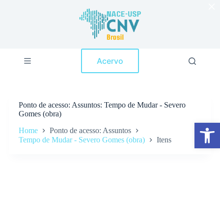
×
P
u
l
a
r
p
Acervo
a
r
a
o
c
Ponto de acesso
Assuntos: Tempo de Mudar - Severo
o
Gomes (obra)
n
Abrir a barra de ferramentas
t
Home
Ponto de acesso: Assuntos
e
Tempo de Mudar - Severo Gomes (obra)
Itens
ú
d
o