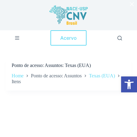
×
P
u
l
a
r
p
Acervo
a
r
a
o
c
Ponto de acesso
Assuntos: Texas (EUA)
o
n
Home
Ponto de acesso: Assuntos
Texas (EUA)
Abrir a barra de ferramentas
t
Itens
e
ú
d
o