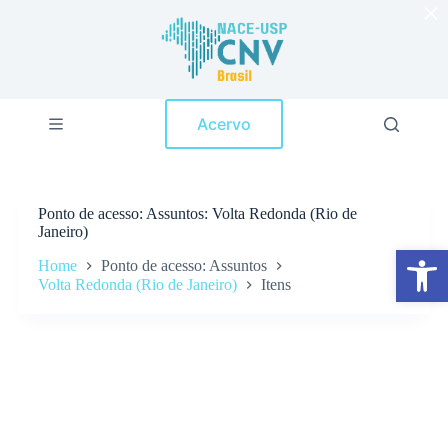
×
P
u
l
a
r
p
Acervo
a
r
a
o
c
Ponto de acesso
Assuntos: Volta Redonda (Rio de
o
Janeiro)
n
Abrir a barra de ferramentas
t
Home
Ponto de acesso: Assuntos
e
Volta Redonda (Rio de Janeiro)
Itens
ú
d
o