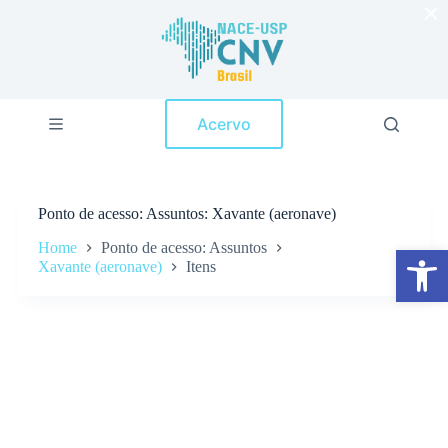
×
P
u
l
a
r
p
Acervo
a
r
a
o
c
Ponto de acesso
Assuntos: Xavante (aeronave)
o
n
Home
Ponto de acesso: Assuntos
Abrir a barra de ferramentas
t
Xavante (aeronave)
Itens
e
ú
d
o