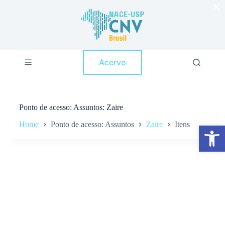
×
P
u
l
a
r
p
Acervo
a
r
a
o
c
Ponto de acesso
Assuntos: Zaire
o
n
Home
Ponto de acesso: Assuntos
Zaire
Itens
Abrir a barra de ferramentas
t
e
ú
d
o