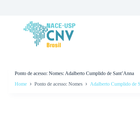
P
u
l
a
r
p
a
r
a
o
c
o
n
Ponto de acesso
Nomes: Adalberto Cumplido de Sant’Anna
t
Home
Ponto de acesso: Nomes
Adalberto Cumplido de 
e
ú
d
o