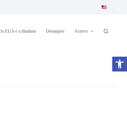
×
Os EUA e a ditadura
Destaques
Acervo
Abrir a barra de ferramentas