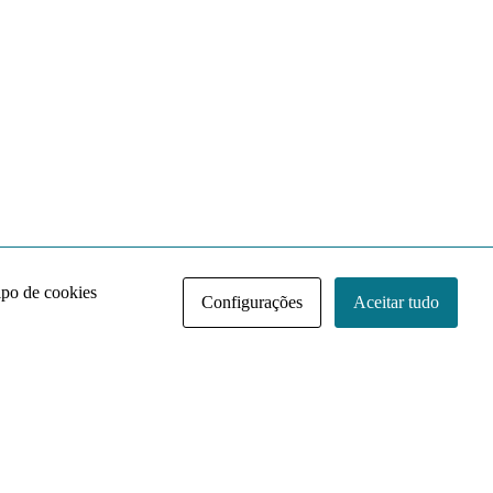
ipo de cookies
Configurações
Aceitar tudo
Acervo NACE IRI
Regimento
Contato
Política de Privacidade