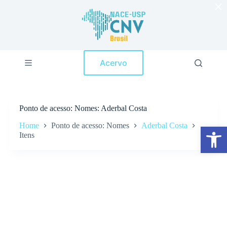
×
P
u
l
a
r
p
Acervo
a
r
a
o
c
Ponto de acesso
Nomes: Aderbal Costa
o
n
Home
Ponto de acesso: Nomes
Aderbal Costa
Abrir a barra de ferramentas
t
Itens
e
ú
d
o