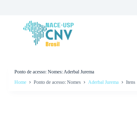
P
u
l
a
r
p
a
r
a
o
c
o
n
Ponto de acesso
Nomes: Aderbal Jurema
t
Home
Ponto de acesso: Nomes
Aderbal Jurema
Itens
e
ú
d
o