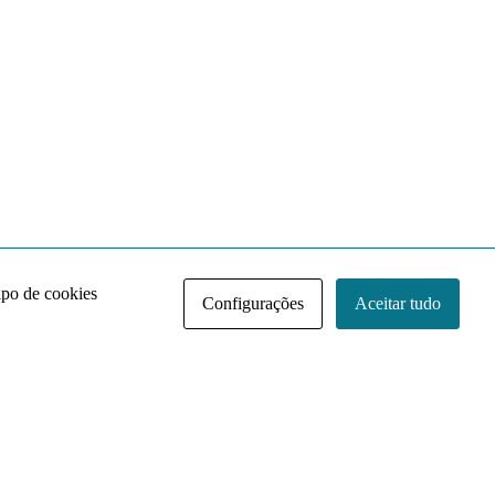
ipo de cookies
Configurações
Aceitar tudo
Acervo NACE IRI
Regimento
Contato
Política de Privacidade