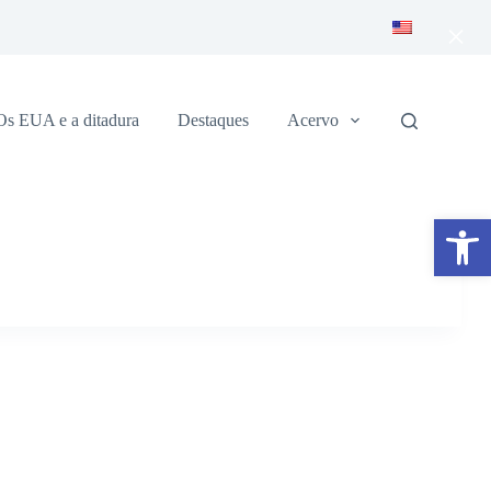
×
Os EUA e a ditadura
Destaques
Acervo
Abrir a barra de ferramentas