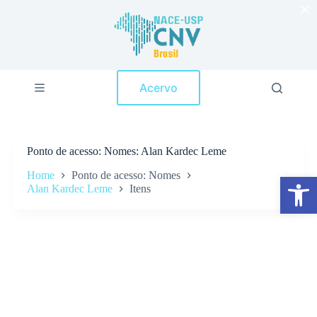
×
P
u
l
a
r
p
Acervo
a
r
a
o
c
Ponto de acesso
Nomes: Alan Kardec Leme
o
n
Home
Ponto de acesso: Nomes
Abrir a barra de ferramentas
t
Alan Kardec Leme
Itens
e
ú
d
o