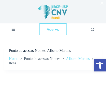
×
P
u
l
a
r
p
Acervo
a
r
a
o
c
Ponto de acesso
Nomes: Alberto Martins
o
n
Home
Ponto de acesso: Nomes
Alberto Martins
Abrir a barra de ferramentas
t
Itens
e
ú
d
o