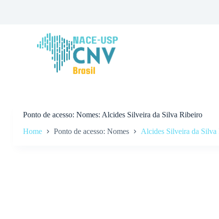
P
u
l
a
r
p
a
r
a
o
c
o
n
Ponto de acesso
Nomes: Alcides Silveira da Silva Ribeiro
t
Home
Ponto de acesso: Nomes
Alcides Silveira da Silva
e
ú
d
o