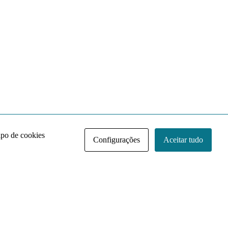
ipo de cookies
Configurações
Aceitar tudo
Acervo NACE IRI
Regimento
Contato
Política de Privacidade