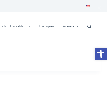
×
Os EUA e a ditadura
Destaques
Acervo
Abrir a barra de ferramentas