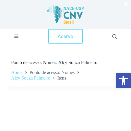
×
P
u
l
a
r
p
Acervo
a
r
a
o
c
Ponto de acesso
Nomes: Alcy Souza Palmeiro
o
n
Home
Ponto de acesso: Nomes
Abrir a barra de ferramentas
t
Alcy Souza Palmeiro
Itens
e
ú
d
o