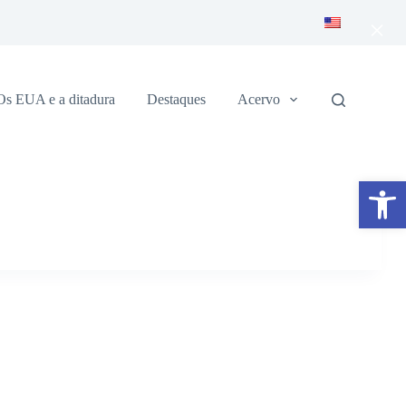
×
Os EUA e a ditadura
Destaques
Acervo
Abrir a barra de ferramentas