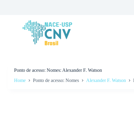
P
u
l
a
r
p
a
r
a
o
c
o
n
Ponto de acesso
Nomes: Alexander F. Watson
t
Home
Ponto de acesso: Nomes
Alexander F. Watson
e
ú
d
o