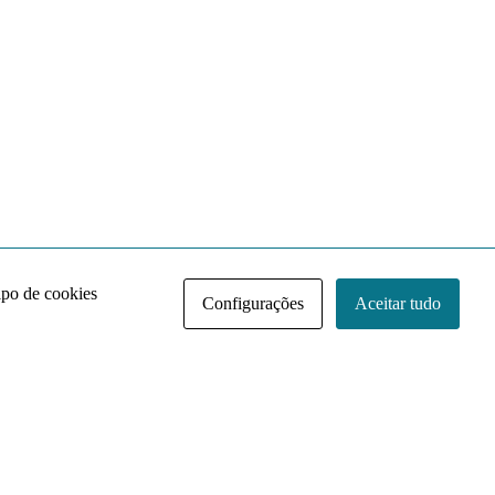
ipo de cookies
Configurações
Aceitar tudo
Acervo NACE IRI
Regimento
Contato
Política de Privacidade