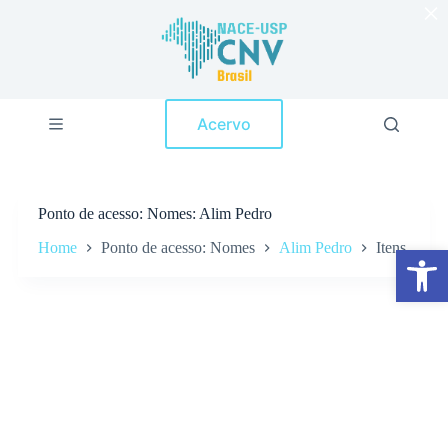
×
P
u
l
a
r
p
Acervo
a
r
a
o
c
Ponto de acesso
Nomes: Alim Pedro
o
n
Home
Ponto de acesso: Nomes
Alim Pedro
Itens
Abrir a barra de ferramentas
t
e
ú
d
o