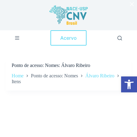
×
P
u
l
a
r
p
Acervo
a
r
a
o
c
Ponto de acesso
Nomes: Álvaro Ribeiro
o
n
Home
Ponto de acesso: Nomes
Álvaro Ribeiro
Abrir a barra de ferramentas
t
Itens
e
ú
d
o