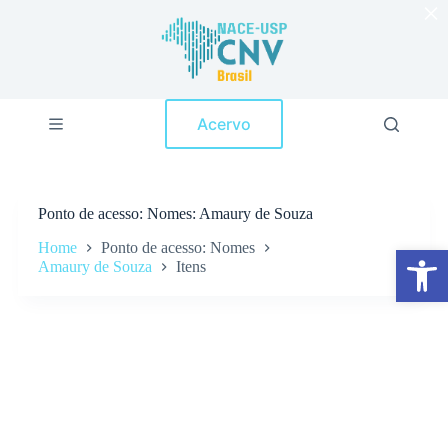
×
P
u
l
a
r
p
Acervo
a
r
a
o
c
Ponto de acesso
Nomes: Amaury de Souza
o
n
Home
Ponto de acesso: Nomes
Abrir a barra de ferramentas
t
Amaury de Souza
Itens
e
ú
d
o