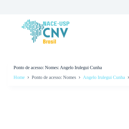
P
u
l
a
r
p
a
r
a
o
c
o
n
Ponto de acesso
Nomes: Angelo Irulegui Cunha
t
Home
Ponto de acesso: Nomes
Angelo Irulegui Cunha
e
ú
d
o