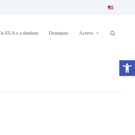
×
Os EUA e a ditadura
Destaques
Acervo
Abrir a barra de ferramentas