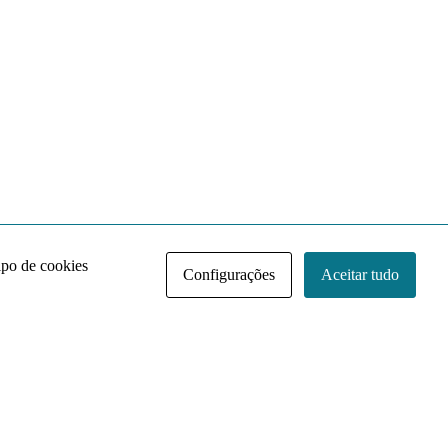
ipo de cookies
Configurações
Aceitar tudo
Acervo NACE IRI
Regimento
Contato
Política de Privacidade