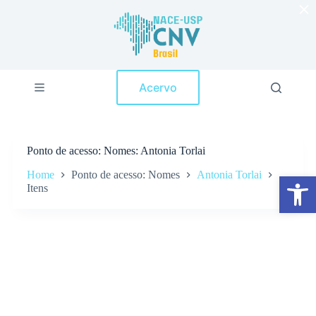
×
P
u
l
a
r
p
Acervo
a
r
a
o
c
Ponto de acesso
Nomes: Antonia Torlai
o
n
Home
Ponto de acesso: Nomes
Antonia Torlai
Abrir a barra de ferramentas
t
Itens
e
ú
d
o