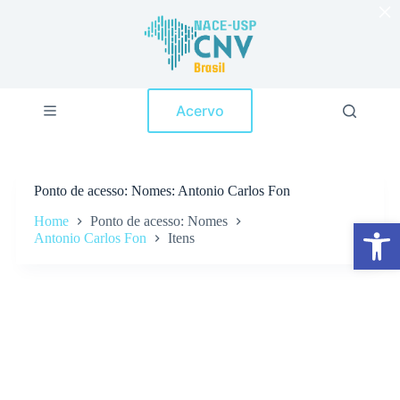
×
P
u
l
a
r
p
Acervo
a
r
a
o
c
Ponto de acesso
Nomes: Antonio Carlos Fon
o
n
Home
Ponto de acesso: Nomes
Abrir a barra de ferramentas
t
Antonio Carlos Fon
Itens
e
ú
d
o