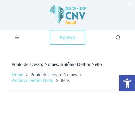
×
P
u
l
a
r
p
Acervo
a
r
a
o
c
Ponto de acesso
Nomes: Antônio Delfim Netto
o
n
Home
Ponto de acesso: Nomes
Abrir a barra de ferramentas
t
Antônio Delfim Netto
Itens
e
ú
d
o