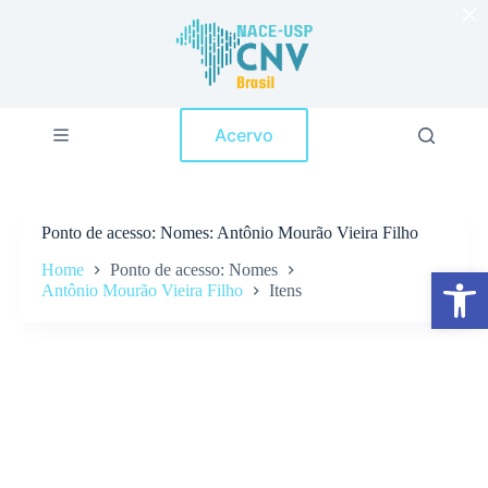
×
P
u
l
a
r
p
Acervo
a
r
a
o
c
Ponto de acesso
Nomes: Antônio Mourão Vieira Filho
o
n
Home
Ponto de acesso: Nomes
Abrir a barra de ferramentas
t
Antônio Mourão Vieira Filho
Itens
e
ú
d
o