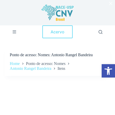
×
P
u
l
a
r
p
Acervo
a
r
a
o
c
Ponto de acesso
Nomes: Antonio Rangel Bandeira
o
n
Home
Ponto de acesso: Nomes
Abrir a barra de ferramentas
t
Antonio Rangel Bandeira
Itens
e
ú
d
o