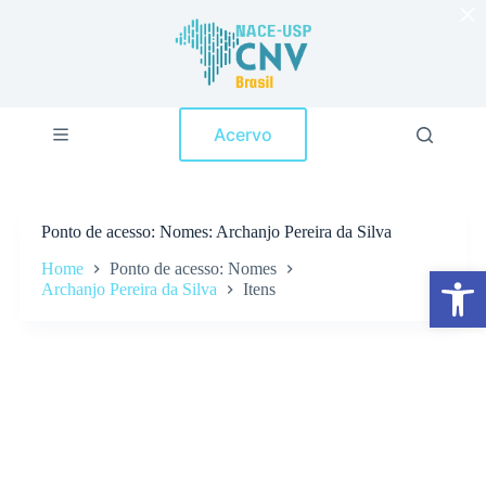
×
P
u
l
a
r
p
Acervo
a
r
a
o
c
Ponto de acesso
Nomes: Archanjo Pereira da Silva
o
n
Home
Ponto de acesso: Nomes
Abrir a barra de ferramentas
t
Archanjo Pereira da Silva
Itens
e
ú
d
o