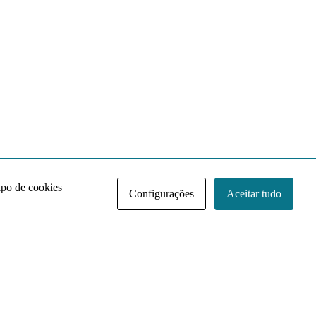
ipo de cookies
Configurações
Aceitar tudo
Acervo NACE IRI
Regimento
Contato
Política de Privacidade