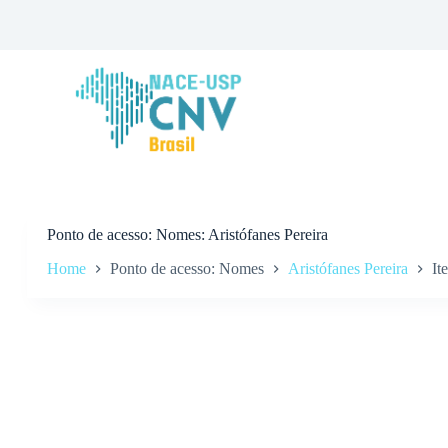
P
u
l
a
r
p
a
r
a
o
c
o
n
Ponto de acesso
Nomes: Aristófanes Pereira
t
Home
Ponto de acesso: Nomes
Aristófanes Pereira
It
e
ú
d
o