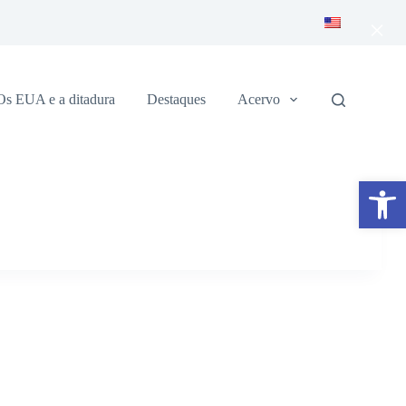
×
Os EUA e a ditadura
Destaques
Acervo
Abrir a barra de ferramentas