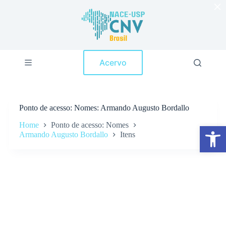
×
P
u
l
a
r
p
Acervo
a
r
a
o
c
Ponto de acesso
Nomes: Armando Augusto Bordallo
o
n
Home
Ponto de acesso: Nomes
Abrir a barra de ferramentas
t
Armando Augusto Bordallo
Itens
e
ú
d
o