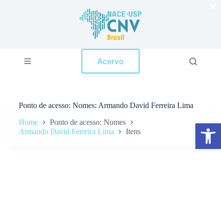
×
P
u
l
a
r
p
Acervo
a
r
a
o
c
Ponto de acesso
Nomes: Armando David Ferreira Lima
o
n
Home
Ponto de acesso: Nomes
Abrir a barra de ferramentas
t
Armando David Ferreira Lima
Itens
e
ú
d
o