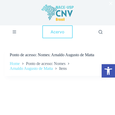
×
P
u
l
a
r
p
Acervo
a
r
a
o
c
Ponto de acesso
Nomes: Arnaldo Augusto de Matta
o
n
Home
Ponto de acesso: Nomes
Abrir a barra de ferramentas
t
Arnaldo Augusto de Matta
Itens
e
ú
d
o