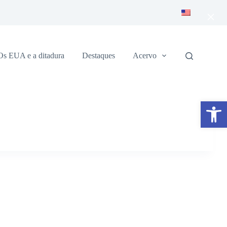
×
Os EUA e a ditadura
Destaques
Acervo
Abrir a barra de ferramentas