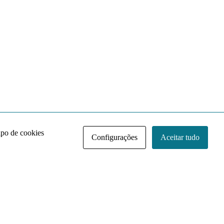
ipo de cookies
Configurações
Aceitar tudo
Acervo NACE IRI
Regimento
Contato
Política de Privacidade