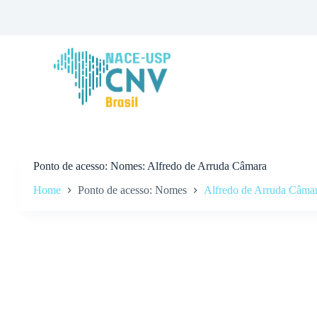
P
u
l
a
r
p
a
r
a
o
c
o
n
Ponto de acesso
Nomes: Alfredo de Arruda Câmara
t
Home
Ponto de acesso: Nomes
Alfredo de Arruda Câma
e
ú
d
o