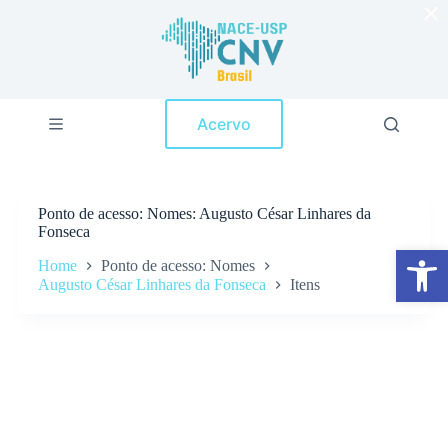
×
P
u
l
a
r
p
Acervo
a
r
a
o
c
Ponto de acesso
Nomes: Augusto César Linhares da
o
Fonseca
n
Abrir a barra de ferramentas
t
Home
Ponto de acesso: Nomes
e
Augusto César Linhares da Fonseca
Itens
ú
d
o