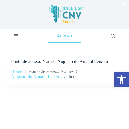
×
P
u
l
a
r
p
Acervo
a
r
a
o
c
Ponto de acesso
Nomes: Augusto do Amaral Peixoto
o
n
Home
Ponto de acesso: Nomes
Abrir a barra de ferramentas
t
Augusto do Amaral Peixoto
Itens
e
ú
d
o