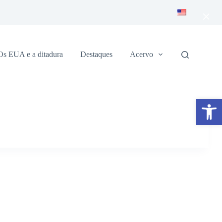
×
Os EUA e a ditadura
Destaques
Acervo
Abrir a barra de ferramentas