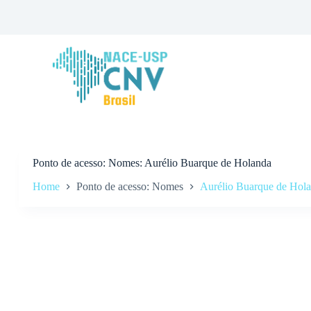
P
u
l
a
r
p
a
r
a
o
c
o
n
Ponto de acesso
Nomes: Aurélio Buarque de Holanda
t
Home
Ponto de acesso: Nomes
Aurélio Buarque de Hol
e
ú
d
o