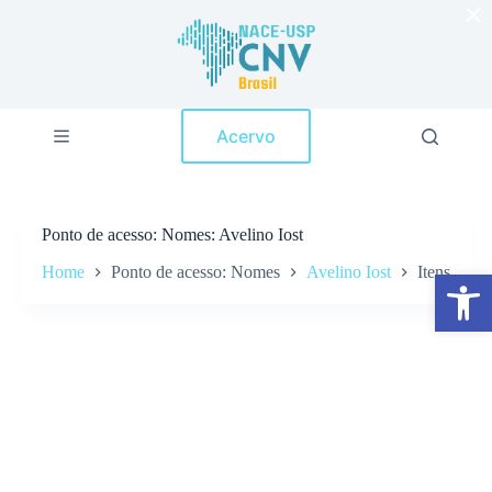
×
P
u
l
a
r
p
Acervo
a
r
a
o
c
Ponto de acesso
Nomes: Avelino Iost
o
n
Home
Ponto de acesso: Nomes
Avelino Iost
Itens
Abrir a barra de ferramentas
t
e
ú
d
o