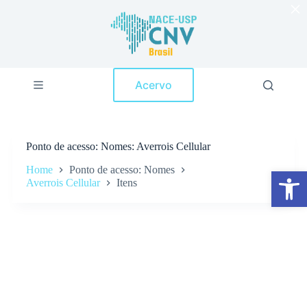
×
P
u
l
a
r
p
Acervo
a
r
a
o
c
Ponto de acesso
Nomes: Averrois Cellular
o
n
Home
Ponto de acesso: Nomes
Abrir a barra de ferramentas
t
Averrois Cellular
Itens
e
ú
d
o