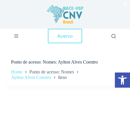
×
P
u
l
a
r
p
Acervo
a
r
a
o
c
Ponto de acesso
Nomes: Aylton Alves Coentro
o
n
Home
Ponto de acesso: Nomes
Abrir a barra de ferramentas
t
Aylton Alves Coentro
Itens
e
ú
d
o