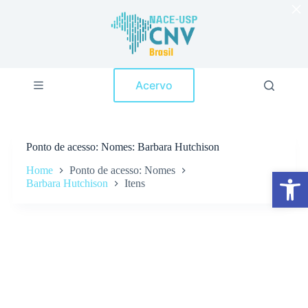
×
P
u
l
a
r
p
Acervo
a
r
a
o
c
Ponto de acesso
Nomes: Barbara Hutchison
o
n
Home
Ponto de acesso: Nomes
Abrir a barra de ferramentas
t
Barbara Hutchison
Itens
e
ú
d
o